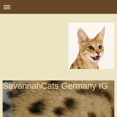
SavannahCats Germany IG