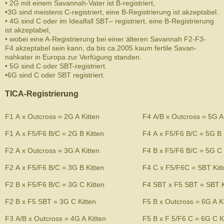
• 2G mit einem Savannah-​Vater ist B-​registriert,
•3G sind meis­tens C-​registriert, eine B-​Registrierung ist akzept­abel.
• 4G sind C oder im Ide­al­fall SBT– reg­istri­ert, eine B-​Registrierung
ist akzept­abel,
• wobei eine A-​Registrierung bei einer älteren Savan­nah F2-​F3-​
F4 akzept­abel sein kann, da bis ca.2005 kaum fer­tile Savan­
nahkater in Europa zur Ver­fü­gung standen.
• 5G sind C oder SBT-​registriert.
•6G sind C oder SBT reg­istri­ert.
TICA-​Registrierung
F1 A x Out­cross = 2G A Kitten
F4 A/​B x Out­cross = 5G A
F1 A x F5/​F6 B/​C = 2G B Kitten
F4 A x F5/​F6 B/​C = 5G B 
F2 A x Out­cross = 3G A Kitten
F4 B x F5/​F6 B/​C = 5G C 
F2 A x F5/​F6 B/​C = 3G B Kitten
F4 C x F5/​F6C = SBT Kit
F2 B x F5/​F6 B/​C = 3G C Kitten
F4 SBT x F5 SBT = SBT K
F2 B x F5 SBT = 3G C Kitten
F5 B x Out­cross = 6G A K
F3 A/​B x Out­cross = 4G A Kitten
F5 B x F 5/​F6 C = 6G C K