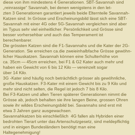
diese von ihm min­destens 4 Gen­er­a­tio­nen. SBT-​Savannah sind
„rein­ras­sige“ Savan­nah, bei denen wenig­stens in den let­
zten 3 Gen­er­a­tio­nen garantiert jew­eils beide Eltern­teile Savannah-​
Katzen sind​. In Grösse und Erschei­n­ungs­bild lässt sich eine SBT-​
Savannah mit einer 4G oder 5G-​Savannah ver­gle­ichen sind aber
im Typus sehr viel ein­heitlicher. Per­sön­lichkeit und Grösse sind
besser vorherse­hbar und auch das Tem­pera­ment ist
berechenbarer.
Die grössten Katzen sind die F1-​Savannahs und die Kater der 2G-​
Generation. Sie erre­ichen ca.die zweiein­halb­fache Grösse gewöhn­
licher Hauskatzen. Savannah kön­nen eine Schul­ter­höhe von
ca. 35cm — 45cm erre­ichen, bei F1 & G2 Kater auch mehr und
haben ein Gewicht von 6 bis 12 Kilo — vere­inzelt sogar
über 14 Kilo.
3G -​Kater sind häu­fig noch beträchtlich grösser als gewöhn­liche,
große Hauskatzen. F3-​Kater mit einem Gewicht bis zu 9 Kilo und
mehr sind nicht sel­ten, die Regel ist jedoch 7 bis 8 Kilo.
Bei F3-​Katzen und allen Tieren späterer Gen­er­a­tio­nen nimmt die
Grösse ab, jedoch behal­ten sie ihre lan­gen Beine, grossen Ohren
sowie ihr wildes Erschei­n­ungs­bild bei. Savan­nahs sind erst mit
etwa 3 Jahren ganz ausgewachsen.
Savan­nahkatzen bis ein­schließlich 4G fallen als Hybri­den einer
bedro­hten Tier­art unter das Arten­schutzge­setz, sind meldepflichtig
und in eini­gen Bun­deslän­dern benötigt man eine
Haltegenehmigung!