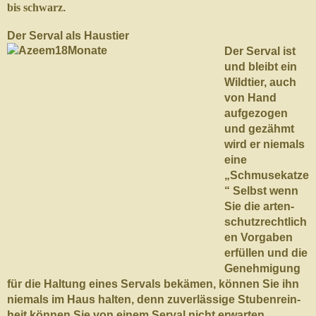
bis schwarz
.
Der Ser­val als Haustier
Der Ser­val ist
und bleibt ein
Wildtier, auch
von Hand
aufge­zo­gen
und gezähmt
wird er niemals
eine
„Schmusekatze
“ Selbst wenn
Sie die arten­
schutzrechtlich
en Vor­gaben
erfüllen und die
Genehmi­gung
für die Hal­tung eines Ser­vals bekä­men, kön­nen Sie ihn
niemals im Haus hal­ten, denn zuver­läs­sige Stuben­rein­
heit kön­nen Sie von einem Ser­val nicht erwarten.