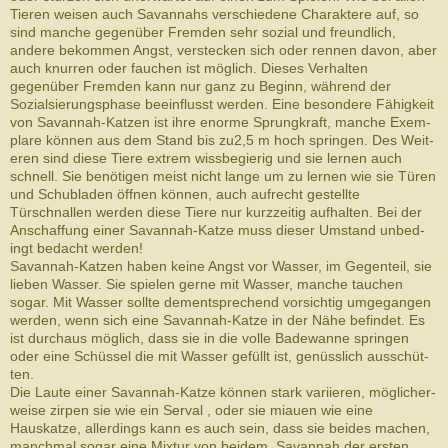
Tieren weisen auch Savan­nahs ver­schiedene Charak­tere auf, so
sind manche gegenüber Frem­den sehr sozial und fre­undlich,
andere bekom­men Angst, ver­stecken sich oder ren­nen davon, aber
auch knur­ren oder fauchen ist möglich. Dieses Ver­hal­ten
gegenüber Frem­den kann nur ganz zu Beginn, während der
Sozialsierungsphase bee­in­flusst wer­den. Eine beson­dere Fähigkeit
von Savannah-​Katzen ist ihre enorme Sprungkraft, manche Exem­
plare kön­nen aus dem Stand bis zu2,5 m hoch sprin­gen. Des Weit­
eren sind diese Tiere extrem wiss­be­gierig und sie ler­nen auch
schnell. Sie benöti­gen meist nicht lange um zu ler­nen wie sie Türen
und Schubladen öffnen kön­nen, auch aufrecht gestellte
Türschnallen wer­den diese Tiere nur kurzzeitig aufhal­ten. Bei der
Anschaf­fung einer Savannah-​Katze muss dieser Umstand unbe­d­
ingt bedacht wer­den!
Savannah-​Katzen haben keine Angst vor Wasser, im Gegen­teil, sie
lieben Wasser. Sie spie­len gerne mit Wasser, manche tauchen
sogar. Mit Wasser sollte dementsprechend vor­sichtig umge­gan­gen
wer­den, wenn sich eine Savannah-​Katze in der Nähe befindet. Es
ist dur­chaus möglich, dass sie in die volle Bade­wanne sprin­gen
oder eine Schüs­sel die mit Wasser gefüllt ist, genüsslich auss­chüt­
ten.
Die Laute einer Savannah-​Katze kön­nen stark vari­ieren, möglicher­
weise zir­pen sie wie ein Ser­val , oder sie miauen wie eine
Hauskatze, allerd­ings kann es auch sein, dass sie bei­des machen,
manch­mal sogar eine Mix­tur von bei­dem. Savan­nah der ersten