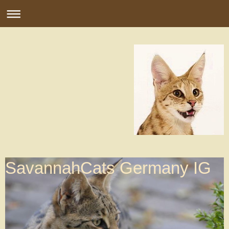
SavannahCats Germany IG