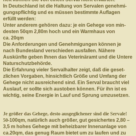
In Deutsch­land ist die Hal­tung von Ser­valen genehmi­
gungspflichtig und es müssen bes­timmte Aufla­gen
erfüllt werden:
Unter anderem gehören dazu: je ein Gehege von min­
desten 50qm 2,80m hoch und ein Warmhaus von
ca. 20qm
Die Anforderun­gen und Genehmi­gun­gen kön­nen je
nach Bun­des­land ver­schieden aus­fallen. Nähere
Auskün­fte geben Ihnen das Vet­er­inäramt und die Untere
Naturschutzbehörde.
Die Erfahrung vieler Ser­val­hal­ter zeigt, daß die geset­
zlichen Vor­gaben, hin­sichtlich Größe und Umfang der
Gehege nicht aus­re­ichend sind. Ein Ser­val braucht viel
Aus­lauf, er sollte sich aus­to­ben kön­nen. Für ihn ist es
wichtig, seine Energie in Lauf und Sprung umzusetzen.
Je größer das Gehege, desto aus­geglich­ener sind die Servale!
50
-​100qm, natür­lich auch größer, gut gesichertes 2,80 –
3,5 m hohes Gehege mit beheizbarer Innenan­lage von
ca.20qm, das genug Raum bietet um zu laufen und zu