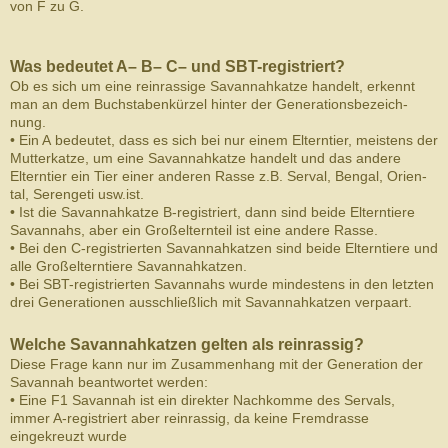
von F zu G.
Was bedeutet A– B– C– und SBT-​registriert?
Ob es sich um eine rein­ras­sige Savan­nahkatze han­delt, erkennt
man an dem Buch­stabenkürzel hin­ter der Gen­er­a­tions­beze­ich­
nung.
• Ein A bedeutet, dass es sich bei nur einem Eltern­tier, meistens der
Mut­terkatze, um eine Savan­nahkatze han­delt und das andere
Eltern­tier ein Tier einer anderen Rasse z.B. Serval, Ben­gal, Ori­en­
tal, Serengeti usw.ist.
• Ist die Savan­nahkatze B-​registriert, dann sind beide Eltern­tiere
Savan­nahs, aber ein Großel­tern­teil ist eine andere Rasse.
• Bei den C-​registrierten Savan­nahkatzen sind beide Eltern­tiere und
alle Großel­tern­tiere Savan­nahkatzen.
• Bei SBT-​registrierten Savan­nahs wurde min­destens in den let­zten
drei Gen­er­a­tio­nen auss­chließlich mit Savan­nahkatzen verpaart.
Welche Savan­nahkatzen gel­ten als reinrassig?
Diese Frage kann nur im Zusam­men­hang mit der Gen­er­a­tion der
Savan­nah beant­wortet wer­den:
• Eine F1 Savan­nah ist ein direk­ter Nachkomme des Ser­vals,
immer A-​registriert aber rein­ras­sig, da keine Frem­drasse
eingekreuzt wurde