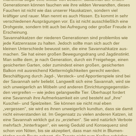
Gen­er­a­tio­nen kön­nen fauchen wie ihre wilden Ver­wandten, dieses
Fauchen ist nicht wie das unserer Hauskatzen, son­dern viel
kräftiger und rauer. Man nennt es auch Hissen. Es kommt in sehr
verschiedenen Ausprägungen vor. Es ist nicht ausschließlich eine
Drohgeste, sondern tritt auch bei Aufregung oder großer Freude in
Erscheinung.
Savan­nahkatzen der niederen Gen­er­a­tio­nen sind prob­lem­los wie
jede Katzen­rasse zu hal­ten. Jedoch sollte man sich auch der
kleinen Unter­schiede bewusst sein, die eine Savan­nahkatze aus­
machen. Sie hat einen großen Bewe­gungs­drang und Jagdin­stinkt.
Man sollte dem, je nach Gen­er­a­tion, durch ein Freige­hege, einen
gesicherten Garten, oder zumin­d­est einen großen, gesicherten
Balkon mit aus­re­ichend Klet­ter­möglichkeiten gerecht wer­den.
Beschäf­ti­gung durch Jagd-​, Ver­steck– und Apportier­spiele sind bei
der Savan­nah sehr beliebt. Lang­weilt sich eine Savan­nah, wird sie
sich unweiger­lich an Möbeln und anderen Ein­rich­tungs­ge­gen­stän­
den ver­greifen — wie jedes gelang­weilte Tier. Überhaupt fordert
eine Savan­nah ihre Aufmerk­samkeit ein und besteht auf „ihre“
Kuschel– und Spielzeiten. Sie kön­nen sie nicht mal eben
„vergessen“, sie wird es ihnen unweiger­lich kund­tun, dass sie damit
nicht ein­ver­standen ist. Im Gegen­satz zu vie­len anderen Katzen, ist
eine Savan­nah wirk­lich gut zu „erziehen“. Sie wird natür­lich Ver­bote
mehrfach „hin­ter­fra­gen“, ein wenig Geduld und Kon­se­quenz sind
schon von Nöten, bis sie akzep­tiert, dass man nicht in Blu­men­
töpfen nach Beute scharrt, die Tapete nicht zum Krallen schär­fen