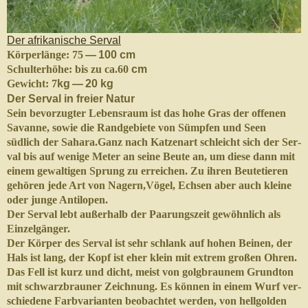
Der afrikanis­che Ser­val
Kör­per­länge: 75
— 100 cm
Schul­ter­höhe: bis zu ca.60
cm
Gewicht: 7
kg — 20 kg
Der Ser­val in freier Natur
Sein bevorzugter Leben­sraum ist das hohe Gras der offe­nen
Savanne, sowie die Randge­bi­ete von Sümpfen und Seen
südlich der Sahara.Ganz nach Katzenart schle­icht sich der Ser­
val bis auf wenige Meter an seine Beute an, um diese dann mit
einem gewalti­gen Sprung zu erre­ichen. Zu ihren Beutetieren
gehören jede Art von Nagern,Vögel, Ech­sen aber auch kleine
oder junge Antilopen.
Der Ser­val lebt außer­halb der Paarungszeit gewöhn­lich als
Einzelgänger.
Der Kör­per des Ser­val ist sehr schlank auf hohen Beinen, der
Hals ist lang, der Kopf ist eher klein mit extrem großen Ohren.
Das Fell ist kurz und dicht, meist von gol­gbraunem Grund­ton
mit schwarzbrauner Zeich­nung. Es kön­nen in einem Wurf ver­
schiedene Far­b­vari­anten beobachtet wer­den, von hell­go­lden