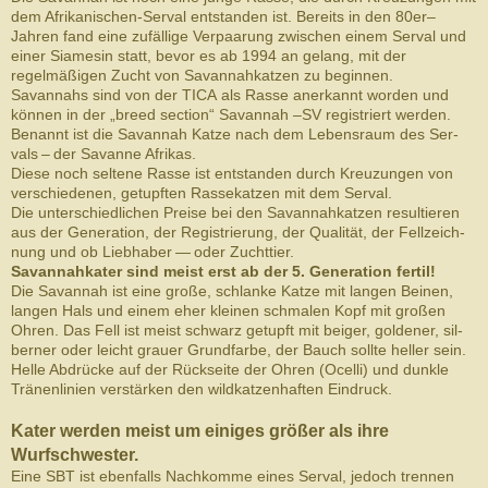
dem Afrikanischen-​Serval ent­standen ist. Bere­its in den 80er–
Jahren fand eine zufäl­lige Ver­paarung zwis­chen einem Ser­val und
einer Siamesin statt, bevor es ab 1994 an gelang, mit der
regelmäßi­gen Zucht von Savan­nahkatzen zu beginnen.
Savan­nahs sind von der TICA als Rasse anerkannt wor­den und
kön­nen in der „breed sec­tion“ Savan­nah –SV reg­istri­ert werden.
Benannt ist die Savan­nah Katze nach dem Leben­sraum des Ser­
vals – der Savanne Afrikas.
Diese noch sel­tene Rasse ist ent­standen durch Kreuzun­gen von
ver­schiede­nen, getupften Rassekatzen mit dem Serval.
Die unter­schiedlichen Preise bei den Savan­nahkatzen resul­tieren
aus der Gen­er­a­tion, der Reg­istrierung, der Qual­ität, der Fel­lze­ich­
nung und ob Lieb­haber — oder Zuchttier.
Savan­nahkater sind meist erst ab der 5. ​Generation fertil!
Die Savan­nah ist eine große, schlanke Katze mit lan­gen Beinen,
lan­gen Hals und einem eher kleinen schmalen Kopf mit großen
Ohren. Das Fell ist meist schwarz getupft mit beiger, gold­ener, sil­
berner oder leicht grauer Grund­farbe, der Bauch sollte heller sein.
Helle Abdrücke auf der Rück­seite der Ohren (Ocelli) und dun­kle
Trä­nen­lin­ien ver­stärken den wild­katzen­haften Eindruck.
Kater wer­den meist um einiges größer als ihre
Wurfschwester.
Eine SBT ist eben­falls Nachkomme eines Ser­val, jedoch tren­nen