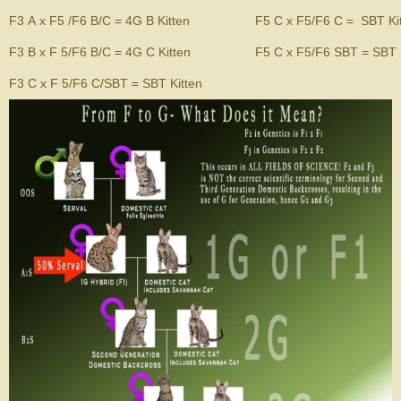
F3 A x F5 /​F6 B/​C = 4G B Kitten
F5 C x F5/​F6 C = SBT Ki
F3 B x F 5/​F6 B/​C = 4G C Kitten
F5 C x F5/​F6 SBT = SBT 
F3 C x F 5/​F6 C/​SBT = SBT Kitten