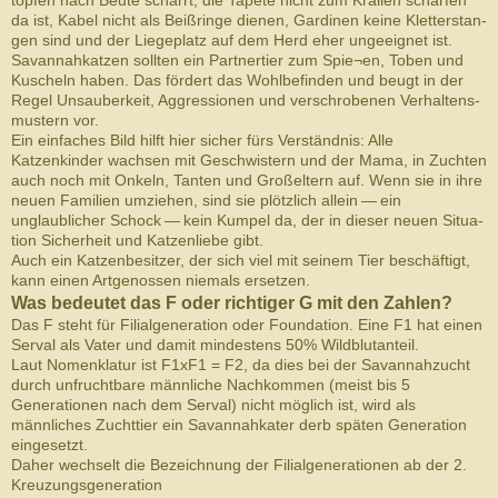
da ist, Kabel nicht als Beißringe dienen, Gar­di­nen keine Klet­ter­stan­
gen sind und der Liege­platz auf dem Herd eher ungeeignet ist.
Savan­nahkatzen soll­ten ein Part­nertier zum Spie¬en, Toben und
Kuscheln haben. Das fördert das Wohlbefinden und beugt in der
Regel Unsauberkeit, Aggres­sio­nen und ver­schrobe­nen Ver­hal­tens­
mustern vor.
Ein ein­faches Bild hilft hier sicher fürs Ver­ständ­nis: Alle
Katzenkinder wach­sen mit Geschwis­tern und der Mama, in Zuchten
auch noch mit Onkeln, Tan­ten und Großel­tern auf. Wenn sie in ihre
neuen Fam­i­lien umziehen, sind sie plöt­zlich allein — ein
unglaublicher Schock — kein Kumpel da, der in dieser neuen Sit­u­a­
tion Sicher­heit und Katzen­liebe gibt.
Auch ein Katzenbe­sitzer, der sich viel mit seinem Tier beschäftigt,
kann einen Artgenossen niemals ersetzen.
Was bedeutet das F oder richtiger G mit den Zahlen?
Das F steht für Fil­ial­gen­er­a­tion oder Foun­da­tion. Eine F1 hat einen
Ser­val als Vater und damit min­destens 50% Wild­blu­tan­teil.
Laut Nomenklatur ist F1xF1 = F2, da dies bei der Savannahzucht
durch unfruchtbare männliche Nachkommen (meist bis 5
Generationen nach dem Serval) nicht möglich ist, wird als
männliches Zuchttier ein Savannahkater derb späten Generation
eingesetzt.
Daher wechselt die Bezeichnung der Filialgenerationen ab der 2.
Kreuzungsgeneration