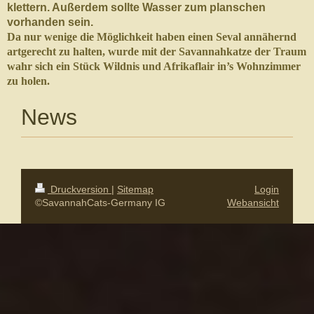
klet­tern. Außer­dem sollte Wasser zum plan­schen
vorhan­den sein.
Da nur wenige die Möglichkeit haben einen Seval annäh­ernd
art­gerecht zu hal­ten, wurde mit der Savan­nahkatze der Traum
wahr sich ein Stück Wild­nis und Afrikaflair in’s Wohnz­im­mer
zu holen.
News
Druckversion
|
Sitemap
Login
©SavannahCats-Germany IG
Webansicht