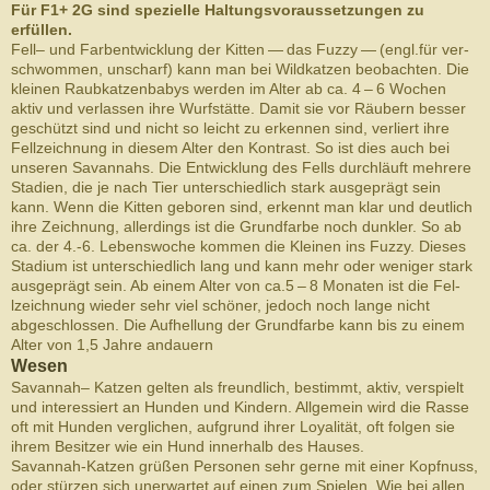
Für F1+ 2G sind spezielle Hal­tungsvo­raus­set­zun­gen zu
erfüllen.
Fell– und Far­ben­twick­lung der Kit­ten — das Fuzzy — (engl.für ver­
schwom­men, unscharf) kann man bei Wild­katzen beobachten. Die
kleinen Raubkatzen­babys wer­den im Alter ab ca. 4 – 6 Wochen
aktiv und ver­lassen ihre Wurf­stätte. Damit sie vor Räu­bern besser
geschützt sind und nicht so leicht zu erken­nen sind, ver­liert ihre
Fel­lze­ich­nung in diesem Alter den Kon­trast. So ist dies auch bei
unseren Savan­nahs. Die Entwick­lung des Fells durch­läuft mehrere
Sta­dien, die je nach Tier unter­schiedlich stark aus­geprägt sein
kann. Wenn die Kit­ten geboren sind, erkennt man klar und deut­lich
ihre Zeich­nung, allerd­ings ist die Grund­farbe noch dun­kler. So ab
ca. der 4.-6. Lebenswoche kom­men die Kleinen ins Fuzzy. Dieses
Sta­dium ist unter­schiedlich lang und kann mehr oder weniger stark
aus­geprägt sein. Ab einem Alter von ca.5 – 8 Monaten ist die Fel­
lze­ich­nung wieder sehr viel schöner, jedoch noch lange nicht
abgeschlossen. Die Aufhel­lung der Grund­farbe kann bis zu einem
Alter von 1,5 Jahre andauern
Wesen
Savan­nah– Katzen gel­ten als fre­undlich, bes­timmt, aktiv, ver­spielt
und inter­essiert an Hun­den und Kindern. All­ge­mein wird die Rasse
oft mit Hun­den ver­glichen, auf­grund ihrer Loy­al­ität, oft fol­gen sie
ihrem Besitzer wie ein Hund inner­halb des Hauses.
Savannah-​Katzen grüßen Per­so­nen sehr gerne mit einer Kopfnuss,
oder stürzen sich uner­wartet auf einen zum Spie­len. Wie bei allen