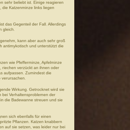
sehr beliebt ist. Einige reagieren
 die Katzenminze links liegen
t das Gegenteil der Fall. Allerdings
n gleich.
 angenehm, kann aber auch sehr groß
ch antimykotisch und unterstützt die
nzen wie Pfefferminze, Apfelminze
 riechen verzückt an ihnen oder
twas aufpassen. Zumindest die
 verursachen.
gende Wirkung. Getrocknet wird sie
h bei Verhaltensproblemen der
 in die Badewanne streuen und sie
nen sich ebenfalls für einen
espritzte Pflanzen. Katzen knabbern
n auf sie setzen, was leider nur bei