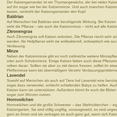
Der Katzengamander ist ein Thymiangewächs, der bei vielen Katzen 
auf ihn sogar wie bei der Katzenminze. Und auch manchen Katzen,
lassen, verdreht der Katzengamander den Kopf.
Baldrian
Auf Menschen hat Baldrian eine beruhigende Wirkung. Bei Katzen is
wirkt die Pflanze – wie auch die Katzenminze – nicht auf alle Katze
Zitronengras
Auch Zitronengras soll Katzen anlocken. Die Pflanze riecht sehr
werden. Als Heilpflanze wirkt sie antibakteriell, antiseptisch wie au
Verdauung.
Minze
Neben der Katzenminze gibt es noch zahlreiche weitere Minzepfla
oder auch Schokominze. Einige Katzen lieben auch diese Pflanzen,
reiben daran. Sollten sie aber zu viel davon fressen, solltet ihr e
Pfefferminze kann bei übermäßigem Verzehr Verdauungsprobleme
Lavendel
Sowohl auf Menschen als auch auf Tiere hat Lavendel eine beruhi
sogar dazu verwendet, schlecht schlafenden Babys zu helfen. Auc
Katzen kann sie unterstützen. Außerdem könnt ihr euch die Blüten
sogar zum Würzen nutzen.
Hornveilchen
Hornveilchen und die große Schwester – das Stiefmütterchen – eig
Katzengarten. Sie sind völlig ungiftig, vorausgesetzt, es sind ung
gern an ihnen und sie vertragen es auch ganz gut, wenn sich Katze