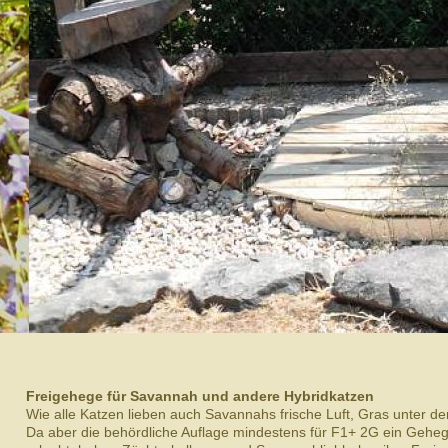
Freige­hege für Savan­nah und andere Hybrid­katzen
Wie alle Katzen lieben auch Savan­nahs frische Luft, Gras unter de
Da aber die behördliche Auflage mindestens für F1+ 2G ein Geheg