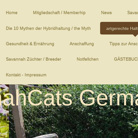
Home
Mitgliedschaft / Memberhip
News
Sava
Die 10 Mythen der Hybridhaltung / the Myth
artgerechte Hal
Gesundheit & Ernährung
Anschaffung
Tipps zur Ans
Savannah Züchter / Breeder
Notfellchen
GÄSTEBUCH
Kontakt - Impressum
ahCats Germ