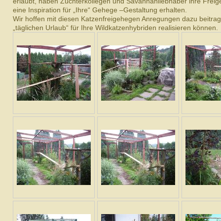
erlaubt, haben Züchterkol­le­gen und Savan­nahlieb­haber ihre Freige
eine Inspi­ra­tion für „Ihre“ Gehege –Gestal­tung erhal­ten.
Wir hof­fen mit diesen Katzen­freige­hegen Anre­gun­gen dazu beitra
„täglichen Urlaub“ für Ihre Wild­katzen­hy­bri­den real­isieren können.