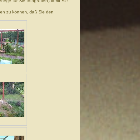
­hege für Sie fotografiert,damit Sie
­gen zu kön­nen, daß Sie den