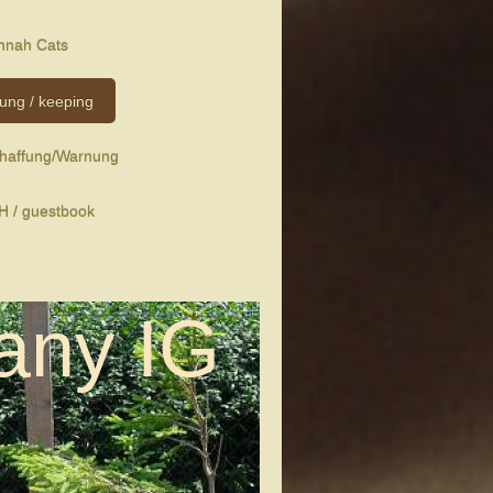
nnah Cats
tung / keeping
chaffung/Warnung
 / guestbook
any IG