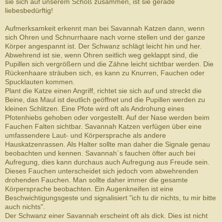
sie sich auf unserem Schoß zusammen, ist sie gerade
liebesbedürftig!
Aufmerksamkeit erkennt man bei Savannah Katzen dann, wenn
sich Ohren und Schnurrhaare nach vorne stellen und der ganze
Körper angespannt ist. Der Schwanz schlägt leicht hin und her.
Abwehrend ist sie, wenn Ohren seitlich weg geklappt sind, die
Pupillen sich vergrößern und die Zähne leicht sichtbar werden. Die
Rückenhaare sträuben sich, es kann zu Knurren, Fauchen oder
Spucklauten kommen.
Plant die Katze einen Angriff, richtet sie sich auf und streckt die
Beine, das Maul ist deutlich geöffnet und die Pupillen werden zu
kleinen Schlitzen. Eine Pfote wird oft als Androhung eines
Pfotenhiebs gehoben oder vorgestellt. Auf der Nase werden beim
Fauchen Falten sichtbar. Savannah Katzen verfügen über eine
umfassendere Laut- und Körpersprache als andere
Hauskatzenrassen. Als Halter sollte man daher die Signale genau
beobachten und kennen. Savannah´s fauchen öfter auch bei
Aufregung, dies kann durchaus auch Aufregung aus Freude sein.
Dieses Fauchen unterscheidet sich jedoch vom abwehrenden
drohenden Fauchen. Man sollte daher immer die gesamte
Körpersprache beobachten. Ein Augenkneifen ist eine
Beschwichtigungsgeste und signalisiert "ich tu dir nichts, tu mir bitte
auch nichts".
Der Schwanz einer Savannah erscheint oft als dick. Dies ist nicht