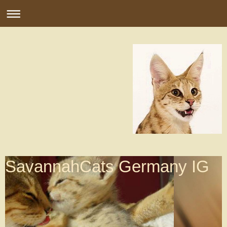
SavannahCats Germany IG