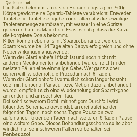
Quelle Internet
Die Katze bekommt am ersten Behandlungstag pro 500g
Körpergewicht eine Spartrix-Tablette verabreicht. Entweder
Tablette für Tablette eingeben oder alternativ die jeweilige
Tablettenmenge zermörsern, mit Wasser in eine Spritze
geben und ab ins Mäulchen. Es ist wichtig, dass die Katze
die komplette Dosis bekommt.
Kitten können ebenfalls mit Spartrix behandelt werden.
Spartrix wurde bei 14 Tage alten Babys erfolgreich und ohne
Nebenwirkungen angewendet.
Wenn der Giardienbefall frisch ist und noch nicht mit
anderen Medikamenten anbehandelt wurde, reicht in den
meisten Fällen eine einmalige Gabe. Wer ganz sicher
gehen will, wiederholt die Prozedur nach 6 Tagen.
Wenn der Giardienbefall vermutlich schon länger besteht
oder mit Fenbenol,Panacur bzw. Metronidazol anbehandelt
wurde, empfiehlt sich eine Wiederholung der Spartrixgabe
am dritten und am sechsten Tag.
Bei sehr! schwerem Befall mit heftigem Durchfall wird
folgendes Schema angewendet: an drei aufeinander
folgenden Tagen, nach sechs Tagen Pause an zwei
aufeinander folgenden Tagen nach weiteren 6 Tagen Pause
eine weitere Gabe. Dieses Behandlungsschema sollte aber
wirklich nur sehr schweren Fällen vorbehalten sei
Fenbedazol: