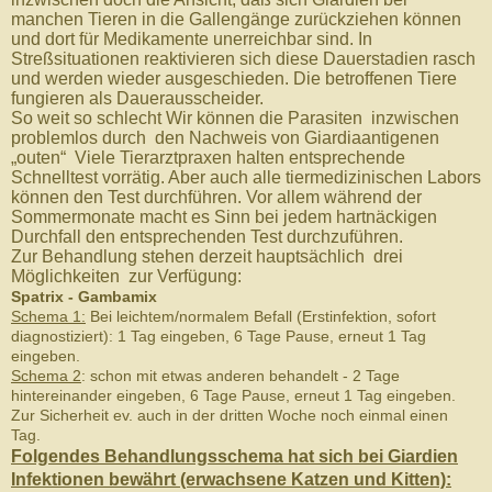
manchen Tieren in die Gallengänge zurückziehen können
und dort für Medikamente unerreichbar sind. In
Streßsituationen reaktivieren sich diese Dauerstadien rasch
und werden wieder ausgeschieden. Die betroffenen Tiere
fungieren als Dauerausscheider.
So weit so schlecht Wir können die Parasiten inzwischen
problemlos durch den Nachweis von Giardiaantigenen
„outen“ Viele Tierarztpraxen halten entsprechende
Schnelltest vorrätig. Aber auch alle tiermedizinischen Labors
können den Test durchführen. Vor allem während der
Sommermonate macht es Sinn bei jedem hartnäckigen
Durchfall den entsprechenden Test durchzuführen.
Zur Behandlung stehen derzeit hauptsächlich drei
Möglichkeiten zur Verfügung:
Spatrix - Gambamix
Schema 1:
Bei leichtem/normalem Befall (Erstinfektion, sofort
diagnostiziert): 1 Tag eingeben, 6 Tage Pause, erneut 1 Tag
eingeben.
Schema 2
: schon mit etwas anderen behandelt - 2 Tage
hintereinander eingeben, 6 Tage Pause, erneut 1 Tag eingeben.
Zur Sicherheit ev. auch in der dritten Woche noch einmal einen
Tag.
Folgendes Behandlungsschema hat sich bei Giardien
Infektionen bewährt (erwachsene Katzen und Kitten):