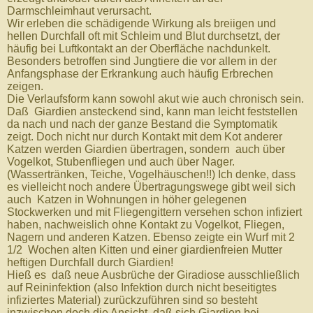
Darmschleimhaut verursacht.
Wir erleben die schädigende Wirkung als breiigen und
hellen Durchfall oft mit Schleim und Blut durchsetzt, der
häufig bei Luftkontakt an der Oberfläche nachdunkelt.
Besonders betroffen sind Jungtiere die vor allem in der
Anfangsphase der Erkrankung auch häufig Erbrechen
zeigen.
Die Verlaufsform kann sowohl akut wie auch chronisch sein.
Daß Giardien ansteckend sind, kann man leicht feststellen
da nach und nach der ganze Bestand die Symptomatik
zeigt. Doch nicht nur durch Kontakt mit dem Kot anderer
Katzen werden Giardien übertragen, sondern auch über
Vogelkot, Stubenfliegen und auch über Nager.
(Wassertränken, Teiche, Vogelhäuschen!!) Ich denke, dass
es vielleicht noch andere Übertragungswege gibt weil sich
auch Katzen in Wohnungen in höher gelegenen
Stockwerken und mit Fliegengittern versehen schon infiziert
haben, nachweislich ohne Kontakt zu Vogelkot, Fliegen,
Nagern und anderen Katzen. Ebenso zeigte ein Wurf mit 2
1/2 Wochen alten Kitten und einer giardienfreien Mutter
heftigen Durchfall durch Giardien!
Hieß es daß neue Ausbrüche der Giradiose ausschließlich
auf Reininfektion (also Infektion durch nicht beseitigtes
infiziertes Material) zurückzuführen sind so besteht
inzwischen doch die Ansicht, daß sich Giardien bei