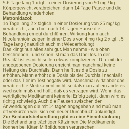
5-6 Tage lang 1 x tgl. in einer Dosierung von 50 mg / kg
Körpergewicht verabreichen, dann 14 Tage Pause und die
Behandlung wiederholen.
Metronidazol:
1o Tage lang 2 x täglich in einer Dosierung von 25 mg/ kg
verabreicht, auch hier nach 14 Tagen Pause die
Behandlung erneut durchführen. Wirkung kann auch
Nitrofurantoin zeigen In einer Dosis von 4 mg / kg 2 x tgl. , 5
Tage lang ( natürlich auch mit Wiederholung)
Das klingt nun alles sehr gut. Man nehme - wie oben
beschrieben - und schon ist man das Übel los. In der
Realität ist es nicht selten etwas komplizierter. D.h. mit der
angegebenen Dosierung erreicht man manchmal keine
Heilung des Durchfalls. Dann heißt es die Dosis zu
erhöhen. Mann erhöht die Dosis bis der Durchfall nachläßt
oder das Tier im Test negativ wird. Manchmal wirkt aber das
verabreichte Medikament nicht, so daß man auf ein anderes
wechseln muß und hofft, daß es vertragen wird. Wenn das
verträgliche Medikament keinerlei Erfolg zeigt , dann wird es
richtig schwierig. Auch die Pausen zwischen den
Anwendungen die mit 14 tagen angegeben sind muß man
oft verkürzen weil sich ein neuer Durchbruch ankündigt.
Zur Bestandsbehandlung gibt es eine Einschränkung:
Die Behandlung trächtiger Kätzinnen Die Medikamente
können bei Kitten Mißbildungen verursachen.