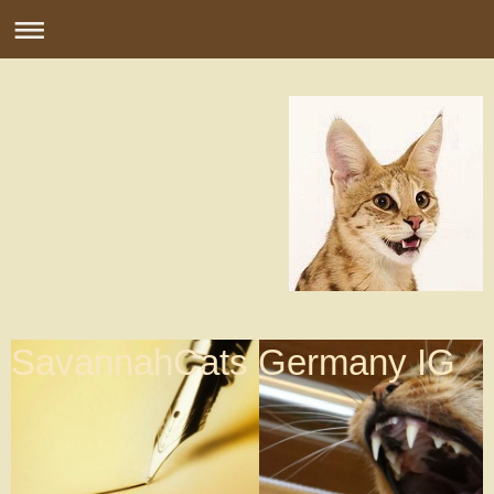
SavannahCats Germany IG