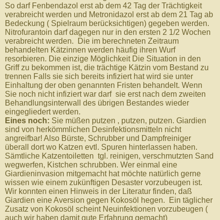
So darf Fenbendazol erst ab dem 42 Tag der Trächtigkeit
verabreicht werden und Metronidazol erst ab dem 21 Tag ab
Bedeckung ( Spielraum berücksichtigen) gegeben werden.
Nitrofurantoin darf dagegen nur in den ersten 2 1/2 Wochen
verabreicht werden. Die im berechneten Zeitraum
behandelten Kätzinnen werden häufig ihren Wurf
resorbieren. Die einzige Möglichkeit Die Situation in den
Griff zu bekommen ist, die trächtige Kätzin vom Bestand zu
trennen Falls sie sich bereits infiziert hat wird sie unter
Einhaltung der oben genannten Fristen behandelt. Wenn
Sie noch nicht infiziert war darf sie erst nach dem zweiten
Behandlungsinterwall des übrigen Bestandes wieder
eingegliedert werden.
Eines noch:
Sie müßen putzen , putzen, putzen. Giardien
sind von herkömmlichen Desinfektionsmitteln nicht
angreifbar! Also Bürste, Schrubber und Dampfreiniger
überall dort wo Katzen evtl. Spuren hinterlassen haben.
Sämtliche Katzentoiletten tgl. reinigen, verschmutzten Sand
wegwerfen, Kistchen schrubben. Wer einmal eine
Giardieninvasion mitgemacht hat möchte natürlich gerne
wissen wie einem zukünftigen Desaster vorzubeugen ist.
Wir konnten einen Hinweis in der Literatur finden, daß
Giardien eine Aversion gegen Kokosöl hegen. Ein täglicher
Zusatz von Kokosöl scheint Neuinfektionen vorzubeugen (
auch wir haben damit gute Erfahrung gemacht)