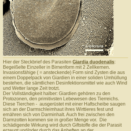
Hier der Steckbrief des Parasiten
Giardia duodenalis
:
Begeißelte Einzeller in Birnenform mit 2 Zellkernen.
Invasionsfähige ( = ansteckende) Form sind Zysten die aus
einem Doppelpack von Giardien in einer soliden Umhüllung
bestehen, die sämtlichen Desinfektionsmittel wie auch Wind
und Wetter lange Zeit trotzt.
Der Vollständigkeit halber: Giardien gehören zu den
Protozonen, den primitivsten Lebewesen des Tierreichs.
Diese Tierchen - ausgerüstet mit einer Haftscheibe saugen
sich an der Darmschleimhaut ihres Wirttieres fest und
ernähren sich von Darminhalt. Auch frei zwischen den
Darmzotten kommen sie in großer Menge vor. Die
schädigende Wirkung wird durch Giftstoffe die der Parasit
erzeugt und/oder durch das Anheften an der